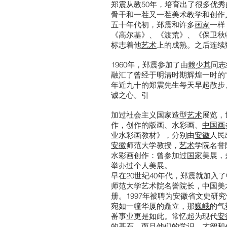
郑震从教50年，培育出了很多优
骨干和一茬又一茬美术教学和创作
五十年代初，郑震和许多
画家
一样
《高尔基》、《渡荒》、《保卫秋
标志着他
艺术
上的成熟。之后连续
1960年，郑震参加了由
赖少其
同志
融汇了曾经于明清时期辉煌一时的“
年近九十的郑震先生每天早起散步
诚之心。引
加过社会主义国家造型
艺术
展览，
作，创作的版画、水彩画、
中国画
业水彩画教材》，分别由
安徽
人民
安徽
师范大学教授，
艺术
学院名誉
水彩画创作：曾参加过
国家
美展，
举办过个人美展。
早在20世纪40年代，郑震就加
师范大学艺术院名誉院长，中国美
册。1997年被聘为安徽省文史研
宛如一幢华厦的矗立，那
巍峨
的气
番事业更是如此。常忆起为现代
安
的基石，而且他们的学识、才智和