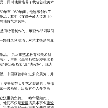
品，同时他更培养了我省首批美术
950年至1959年间，他连续创作了
作品，其中《在佛子岭人造湖上》
的独特
艺术
风格。
堂而特意制作的。该套作品因吸引
。
一颗对名利淡泊，对
艺术
热爱的赤
作品。 后从事
艺术
教育和美术创
法》，主编《高等师范院校美术专
发“鲁迅版画奖”及“功劳杯”。现为
版。中国画曾参加过多次展览，并
曾为
安徽
师范大学
艺术
院教授，安徽
家
一级画师。出版有个人多本画
它沉重的负荷。一幢华厦如此，一
。他们不仅是
安徽
省美术事业
建设
，决不会忘却一位重要的开拓者和