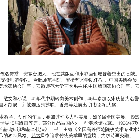
曾用笔名侍熏，
安徽
合肥
人。他在其版画和水彩画领域皆着突出的贡献
在
安徽
师范学院、
合肥
师范学院、安徽
艺术
学院任教 。中国美协会员
美术家协会理事，安徽师范大学艺术系主任,
中国版画
家协会理事、
、散文和小说，40年代中期转向美术创作，46年参加以宋庆龄为名
国木刻展，并被选送到苏联、香港等处展出 并获多项大奖。
专业教学、创作的作品，参加过许多大型美展，如多届全国美展、195
年的世界15届版画等等，部分作品被国内外一些
美术馆
收藏。 1996年
版画的基础知识和基本技法》一书，主编《全国高等师范院校美术专业
己的独特风格。
艺术
风恪追求传统美学里的意境，力求诗画交融。