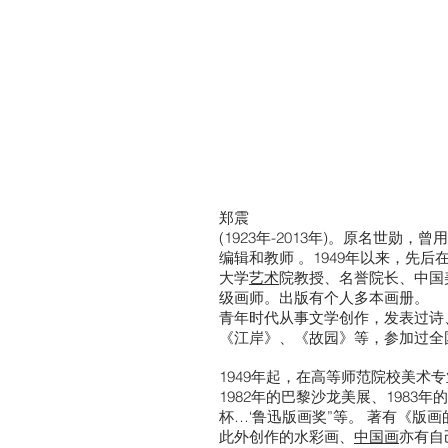
郑震
(1923年-2013年)。原名世勋，
编辑和教师 。1949年以来，先后
大学
艺术
院教授、名誉院长、中国
级画师。出版有个人多本画册。
青年时代从事文学创作，发表过诗
《江岸》、《故园》等，参加过全
1949年起，在高等师范院校美术
1982年的巴黎沙龙美展、1983
杯…‘鲁迅版画奖”等。 著有《
此外创作的水彩画、
中国画
亦有自