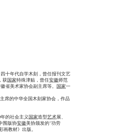
。四十年代自学木刻，曾任报刊文艺
，获
国家
特殊津贴，曾任
安徽
师范
安徽省美术家协会副主席等。
国家
一
誉主席的中华全国木刻家协会，作品
9年的社会主义
国家
造型
艺术
展、
获中围版协
安徽
美协颁发的“功劳
水彩画教材》出版。