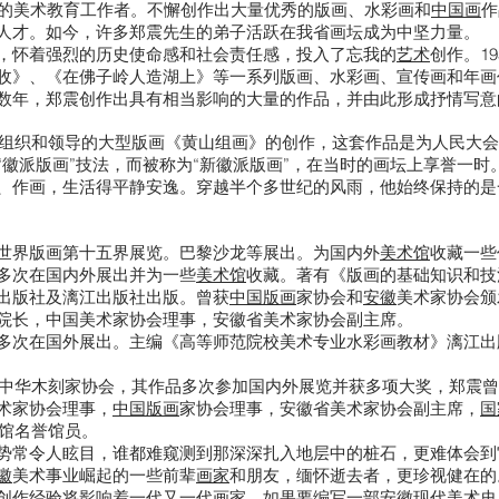
秀的美术教育工作者。不懈创作出大量优秀的版画、水彩画和
中国画
作
人才。如今，许多郑震先生的弟子活跃在我省画坛成为中坚力量。
，怀着强烈的历史使命感和社会责任感，投入了忘我的
艺术
创作。1
收》、《在佛子岭人造湖上》等一系列版画、水彩画、宣传画和年画
数年，郑震创作出具有相当影响的大量的作品，并由此形成抒情写意
组织和领导的大型版画《黄山组画》的创作，这套作品是为人民大会
徽派版画”技法，而被称为“新徽派版画”，在当时的画坛上享誉一时
、作画，生活得平静安逸。穿越半个多世纪的风雨，他始终保持的是
世界版画第十五界展览。巴黎沙龙等展出。为国内外
美术馆
收藏一些
多次在国内外展出并为一些
美术馆
收藏。著有《版画的基础知识和技
出版社及漓江出版社出版。曾获
中国版画
家协会和
安徽
美术家协会颁
院长，中国美术家协会理事，安徽省美术家协会副主席。
多次在国外展出。主编《高等师范院校美术专业水彩画教材》漓江出
入了中华木刻家协会，其作品多次参加国内外展览并获多项大奖，郑震
术家协会理事，
中国版画
家协会理事，安徽省美术家协会副主席，
国
究馆名誉馆员。
势常令人眩目，谁都难窥测到那深深扎入地层中的桩石，更难体会到
徽
美术事业崛起的一些前辈
画家
和朋友，缅怀逝去者，更珍视健在的
创作经验将影响着一代又一代
画家
。如果要编写一部
安徽
现代美术史